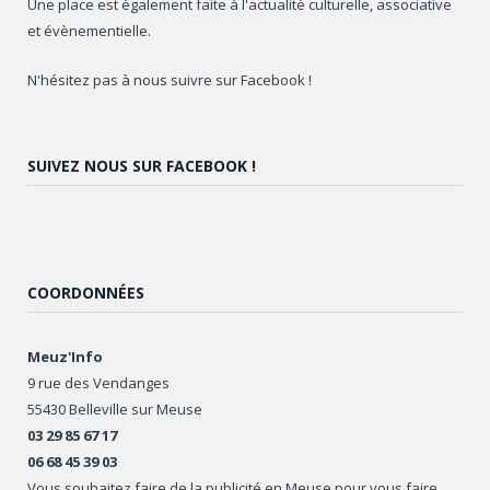
Une place est également faite à l'actualité culturelle, associative
et évènementielle.
N'hésitez pas à nous suivre sur Facebook !
SUIVEZ NOUS SUR FACEBOOK !
COORDONNÉES
Meuz'Info
9 rue des Vendanges
55430 Belleville sur Meuse
03 29 85 67 17
06 68 45 39 03
Vous souhaitez faire de la publicité en Meuse pour vous faire