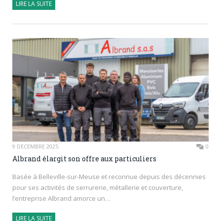
LIRE LA SUITE
9 DÉCEMBRE 2025
0
Albrand élargit son offre aux particuliers
Basée à Belleville-sur-Meuse et reconnue depuis des décennies
pour ses activités de serrurerie, métallerie et couverture,
l’entreprise Albrand amorce un…
LIRE LA SUITE