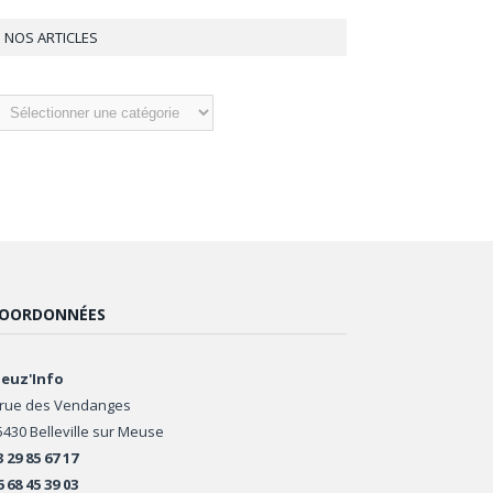
NOS ARTICLES
os
ticles
OORDONNÉES
euz'Info
 rue des Vendanges
5430 Belleville sur Meuse
3 29 85 67 17
6 68 45 39 03