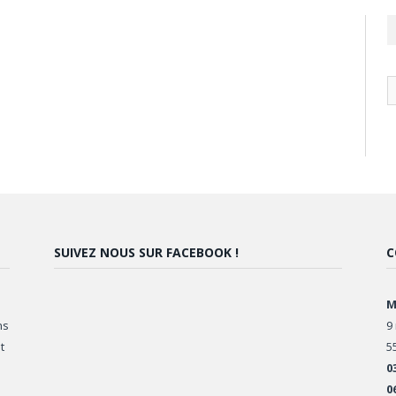
N
ar
SUIVEZ NOUS SUR FACEBOOK !
C
M
ns
9
t
5
0
0